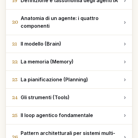
Definizione e tassonomia degli agenti IA
›
19
Anatomia di un agente: i quattro
›
20
componenti
Il modello (Brain)
›
21
La memoria (Memory)
›
22
La pianificazione (Planning)
›
23
Gli strumenti (Tools)
›
24
Il loop agentico fondamentale
›
25
Pattern architetturali per sistemi multi-
›
26